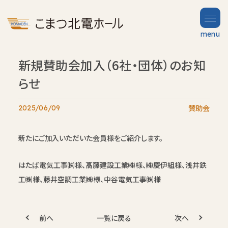
menu
新規賛助会加入（6社・団体）のお知
TOP
Partners
トップ
賛助会
らせ
News
賛助会
2025/06/09
お知らせ
Hall
ホール案内
Guide
Contact
新たにご加入いただいた会員様をご紹介します。
お問い合わせ
はたば電気工事㈱様、髙藤建設工業㈱様、㈱慶伊組様、浅井鉄
FAQ
よくある質問
工㈱様、藤井空調工業㈱様、中谷電気工事㈱様
About
当ビルについて
前へ
一覧に戻る
次へ