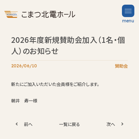
menu
2026年度新規賛助会加入（1名・個
TOP
Partners
トップ
賛助会
人）のお知らせ
News
賛助会
2026/06/10
お知らせ
Hall
ホール案内
Guide
Contact
新たにご加入いただいた会員様をご紹介します。
お問い合わせ
朝井 寿一様
FAQ
よくある質問
About
前へ
一覧に戻る
次へ
当ビルについて