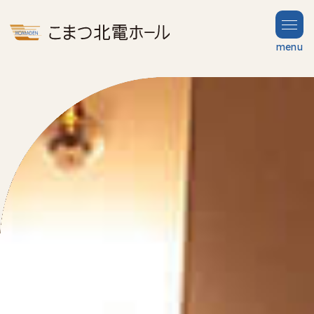
menu
TOP
Partners
トップ
賛助会
News
お知らせ
Hall
ホール案内
Guide
Contact
お問い合わせ
FAQ
よくある質問
About
当ビルについて