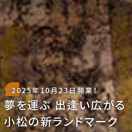
2025年10月23日開業！
夢を運ぶ 出逢い広がる
ホール
2026/06/24
こまつ北電ホール お盆ファミリーバイキング開催！
小松の新ランドマーク
賛助会
2026/07/22
2026年度新規賛助会加入（1社・団体）のお知らせ